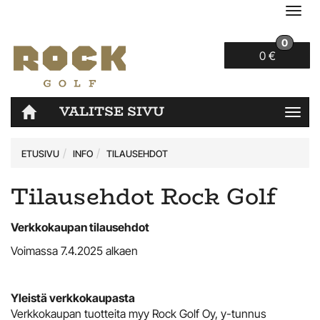
Navi
0
0 €
VALITSE SIVU
Navi
ETUSIVU
INFO
TILAUSEHDOT
Tilausehdot Rock Golf
Verkkokaupan tilausehdot
Voimassa 7.4.2025 alkaen
Yleistä verkkokaupasta
Verkkokaupan tuotteita myy Rock Golf Oy, y-tunnus