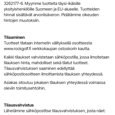
3262177-6
. Myymme tuotteita täysi-ikäisille
yksityishenkilöille Suomeen ja EU-alueelle. Tuotteiden
hinnat sisältävät arvonlisäveron. Pidätämme oikeuden
hintojen muutoksiin.
Tilaaminen
Tuotteet tilataan internetin välityksellä osoitteesta
www.rockgolf.fi
verkkokaupan ostoskorin kautta.
Kaikki tilaukset vahvistetaan sähköpostilla, jossa ilmoitetaan
tilauksen hinta, mahdolliset sekä tilatut tuotteet.
Tilausvahvistuksen saaminen edellyttää
sähköpostiosoitteen ilmoittamista tilauksen yhteydessä.
Asiakas sitoutuu jokaisen tilauksen yhteydessä voimassa
oleviin toimitusehtoihin.
Tilausvahvistus
Lähetämme sähköpostitse tilausvahvistuksen, josta näet: