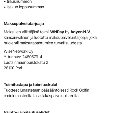
• tilausnumeron
• laskun loppusumman
Maksupalvelutarjoaja
Maksujen välittäjänä toimii
WNPay
by
Adyen N.V.
,
kansainvälinen ja luotettu maksupalveluntarjoaja, joka
huolehtii maksutapahtumien turvallisuudesta.
WiseNetwork Oy
Y-tunnus: 2480579-4
Luotsinmäenpuistokatu 2
28100 Pori
Toimitustapa ja toimituskulut
Tuotteet lunastetaan pääsääntöisesti Rock Golfin
caddiemasterilta tai asiakaspalvelupisteeltä.
Vaihto- ja palautusehdot