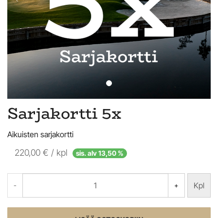
Sarjakortti 5x
Aikuisten sarjakortti
220,00 € / kpl
sis. alv 13,50 %
Kpl
-
+