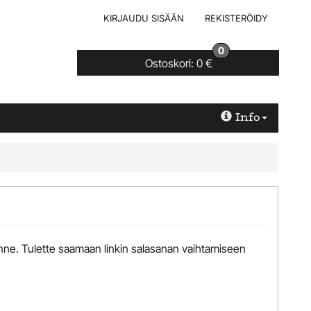
KIRJAUDU SISÄÄN
REKISTERÖIDY
0
Ostoskori:
0 €
Info
nne. Tulette saamaan linkin salasanan vaihtamiseen